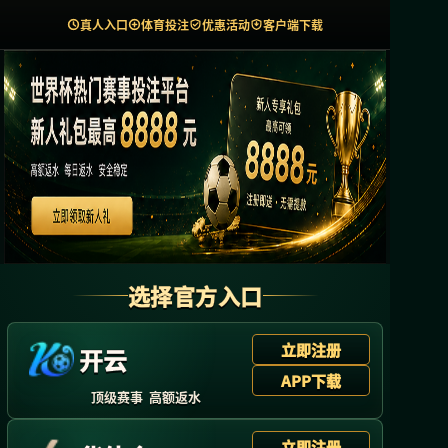
注册/登录
金宝搏官网
官方赛事内容平台
多终端畅看全球赛场
在
金宝搏官网
，您可以随时查看赛事直播、实时比分与数
据内容，平台支持网页与 APP 使用，让体育服务更加便捷
高效。
网页端入口
下载APP